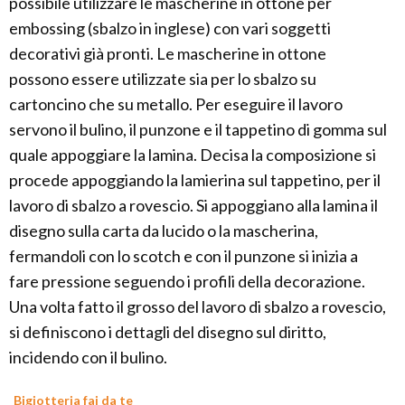
possibile utilizzare le mascherine in ottone per
embossing (sbalzo in inglese) con vari soggetti
decorativi già pronti. Le mascherine in ottone
possono essere utilizzate sia per lo sbalzo su
cartoncino che su metallo. Per eseguire il lavoro
servono il bulino, il punzone e il tappetino di gomma sul
quale appoggiare la lamina. Decisa la composizione si
procede appoggiando la lamierina sul tappetino, per il
lavoro di sbalzo a rovescio. Si appoggiano alla lamina il
disegno sulla carta da lucido o la mascherina,
fermandoli con lo scotch e con il punzone si inizia a
fare pressione seguendo i profili della decorazione.
Una volta fatto il grosso del lavoro di sbalzo a rovescio,
si definiscono i dettagli del disegno sul diritto,
incidendo con il bulino.
Bigiotteria fai da te