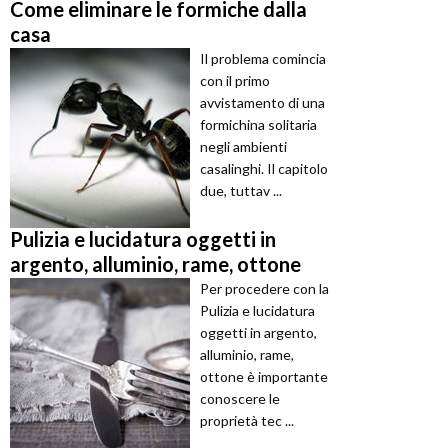
Come eliminare le formiche dalla
casa
Il problema comincia
con il primo
avvistamento di una
formichina solitaria
negli ambienti
casalinghi. Il capitolo
due, tuttav ...
Pulizia e lucidatura oggetti in
argento, alluminio, rame, ottone
Per procedere con la
Pulizia e lucidatura
oggetti in argento,
alluminio, rame,
ottone è importante
conoscere le
proprietà tec ...