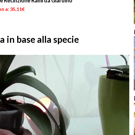
ne Recinzione Rami da Giardino
n a: 35,11€
 in base alla specie