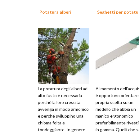
Potatura alberi
Seghetti per potatu
La potatura degli alberi ad
Al momento dell’acqui
alto fusto è necessaria
è opportuno orientare 
perché la loro crescita
propria scelta su un
avvenga in modo armonico
modello che abbia un
e perché sviluppino una
manico ergonomico
chioma folta e
preferibilmente rivest
tondeggiante. In genere
in gomma. Quelli che 
lo sviluppo delle piante
caratterizzati da una l