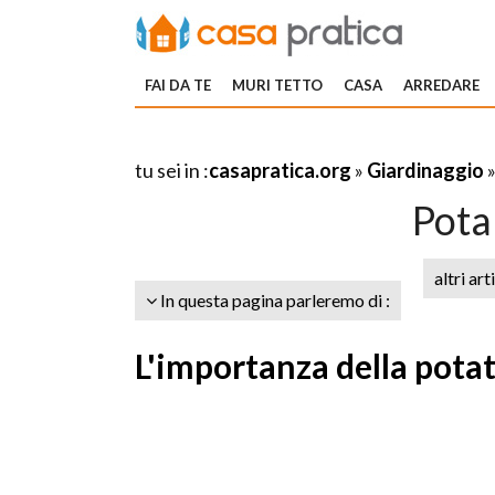
FAI DA TE
MURI TETTO
CASA
ARREDARE
tu sei in :
casapratica.org
»
Giardinaggio
Pota
altri art
In questa pagina parleremo di :
L'importanza della potat