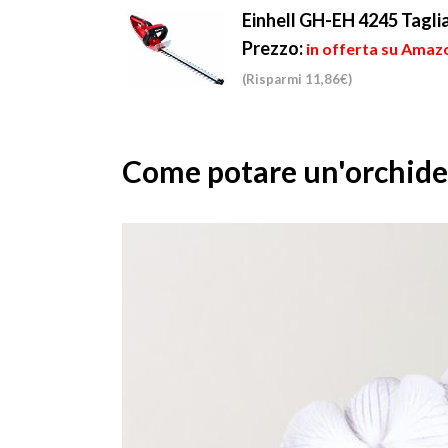
avviene in ...
richiudibil...
Einhell GH-EH 4245 Taglia
Prezzo:
in offerta su Amazo
(Risparmi 11,86€)
Come potare un'orchidea: