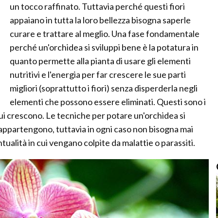
un tocco raffinato. Tuttavia perché questi fiori
appaiano in tutta la loro bellezza bisogna saperle
curare e trattare al meglio. Una fase fondamentale
perché un'orchidea si sviluppi bene è la potatura in
quanto permette alla pianta di usare gli elementi
nutritivi e l'energia per far crescere le sue parti
migliori (soprattutto i fiori) senza disperderla negli
elementi che possono essere eliminati. Questi sono i
cui crescono. Le tecniche per potare un'orchidea si
 appartengono, tuttavia in ogni caso non bisogna mai
ntualità in cui vengano colpite da malattie o parassiti.