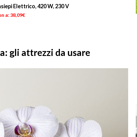
rispetto allo ...
siepi Elettrico, 420 W, 230 V
n a: 38,09€
 gli attrezzi da usare