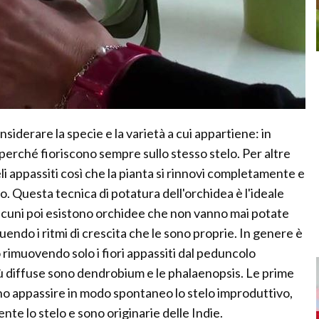
iderare la specie e la varietà a cui appartiene: in
i perché fioriscono sempre sullo stesso stelo. Per altre
li appassiti così che la pianta si rinnovi completamente e
o. Questa tecnica di potatura dell'orchidea è l'ideale
lcuni poi esistono orchidee che non vanno mai potate
do i ritmi di crescita che le sono proprie. In genere è
imuovendo solo i fiori appassiti dal peduncolo
 più diffuse sono dendrobium e le phalaenopsis. Le prime
no appassire in modo spontaneo lo stelo improduttivo,
 lo stelo e sono originarie delle Indie.