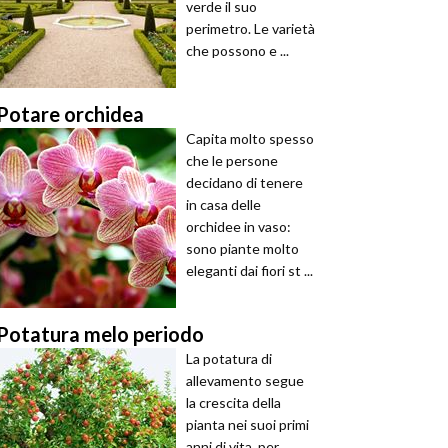
verde il suo
perimetro. Le varietà
che possono e ...
Potare orchidea
Capita molto spesso
che le persone
decidano di tenere
in casa delle
orchidee in vaso:
sono piante molto
eleganti dai fiori st ...
Potatura melo periodo
La potatura di
allevamento segue
la crescita della
pianta nei suoi primi
anni di vita, per