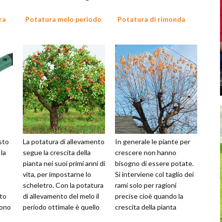
ra
Potatura melo periodo
Potatura di rimonda
sto
La potatura di allevamento
In generale le piante per
la
segue la crescita della
crescere non hanno
pianta nei suoi primi anni di
bisogno di essere potate.
vita, per impostarne lo
Si interviene col taglio dei
scheletro. Con la potatura
rami solo per ragioni
ito
di allevamento del melo il
precise cioè quando la
sono
periodo ottimale è quello
crescita della pianta
ama
tra la fine di...
diventa esuberante