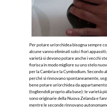
Per potare un'orchidea bisogna sempre cons
alcune vanno eliminati solo i fiori appassit
varietà si devono potare anche i vecchi ste
fiorisca in modo migliore su uno stelo nuov
per la Cambria e la Cymbodium. Secondo a
perché si rinnovano spontaneamente, seguen
bene potare un'orchidea da appartamento r
(togliendoli proprio alla base): le varietà
sono originarie della Nuova Zelanda e fan
mentre le seconde rinnovano autonomamente