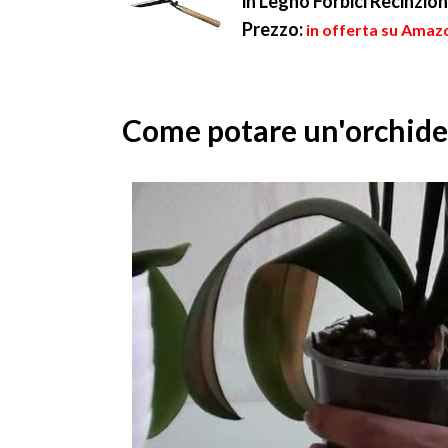
in Legno Forbici Recinzio
Prezzo:
in offerta su Amazo
Come potare un'orchidea