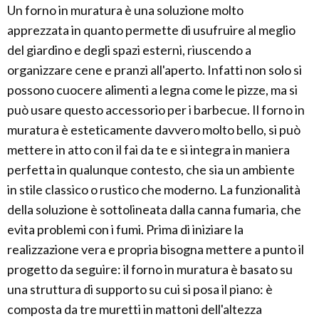
Un forno in muratura è una soluzione molto
apprezzata in quanto permette di usufruire al meglio
del giardino e degli spazi esterni, riuscendo a
organizzare cene e pranzi all'aperto. Infatti non solo si
possono cuocere alimenti a legna come le pizze, ma si
può usare questo accessorio per i barbecue. Il forno in
muratura è esteticamente davvero molto bello, si può
mettere in atto con il fai da te e si integra in maniera
perfetta in qualunque contesto, che sia un ambiente
in stile classico o rustico che moderno. La funzionalità
della soluzione è sottolineata dalla canna fumaria, che
evita problemi con i fumi. Prima di iniziare la
realizzazione vera e propria bisogna mettere a punto il
progetto da seguire: il forno in muratura è basato su
una struttura di supporto su cui si posa il piano: è
composta da tre muretti in mattoni dell'altezza