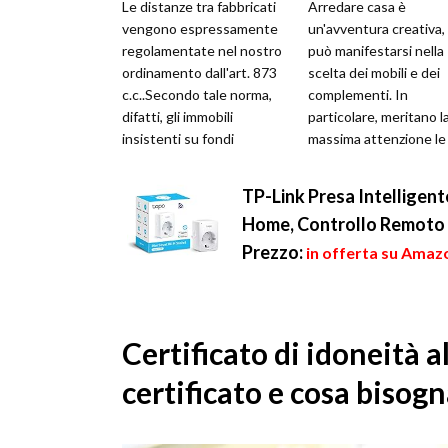
Le distanze tra fabbricati
Arredare casa è
vengono espressamente
un'avventura creativa,
regolamentate nel nostro
può manifestarsi nella
ordinamento dall'art. 873
scelta dei mobili e dei
c.c..Secondo tale norma,
complementi. In
difatti, gli immobili
particolare, meritano l
insistenti su fondi
massima attenzione le
confinanti debbono
scelte che interessano
osservare una ...
tavoli e le sedie, ele...
TP-Link Presa Intelligen
Home, Controllo Remoto 
Prezzo:
in offerta su Amazo
Certificato di idoneità a
certificato e cosa bisog