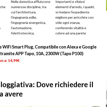
Nella domotica affluiscono
Importanti e sfiziosi
 che
numerose discipline, tra
elementi d'arredo, i quadri,
cui l'architettura,
si rivelano l'espediente
l'ingegneria edile,
migliore per arricchire con
l'ingegneria energetica,
stile ogni stanza,
a
l'automazione,
conferendo vitalità e
l'elettrotecnica,
colore ad una parete
 i
l'elettronica e
altrimenti vuota.
l'informatica. Come
Indipendentement...
te WiFi Smart Plug, Compatibile con Alexa e Google
abbiamo detto,...
tramite APP Tapo, 10A, 2300W (Tapo P100)
n a: 14,99€
lloggiativa: Dove richiedere il
na avere