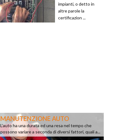
impianti, o detto in
altre parole la
certificazion ...
MANUTENZIONE AUTO
L'auto ha una durata ed una resa nel tempo che
possono variare a seconda di diversi fattori, quali a...