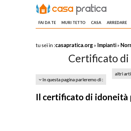
FAI DA TE
MURI TETTO
CASA
ARREDARE
tu sei in :
casapratica.org
»
Impianti
»
Norm
Certificato di
altri art
In questa pagina parleremo di :
Il certificato di idonei