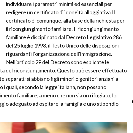
individuare i parametri minimi ed essenziali per
redigere un certificato di idoneità alloggiativa.Il
certificato è, comunque, alla base della richiesta per
il ricongiungimento familiare. Il ricongiungimento
familiare è disciplinato dal Decreto Legislativo 286
del 25 luglio 1998, il Testo Unico delle disposizioni
riguardanti l’organizzazione dell'immigrazione.
Nell’articolo 29 del Decreto sono esplicate le
esta del ricongiungimento. Questo può essere effettuato
e separati; si abbiano figli minori o genitori anziani a
co i quali, secondo la legge italiana, non possano
imento familiare, a meno che non sia un rifugiato, lo
ggio adeguato ad ospitare la famiglia e uno stipendio