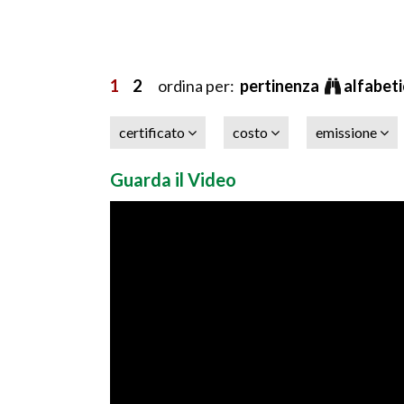
1
2
ordina per:
pertinenza
alfabet
certificato
costo
emissione
Guarda il Video