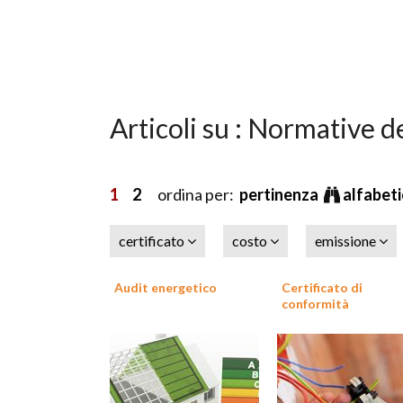
Articoli su : Normative de
1
2
ordina per:
pertinenza
alfabet
certificato
costo
emissione
Audit energetico
Certificato di
conformità