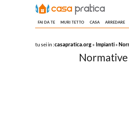
FAI DA TE
MURI TETTO
CASA
ARREDARE
tu sei in :
casapratica.org
»
Impianti
»
Norm
Normative 