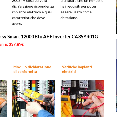
2008? A cosa serve la
dichiarare che un immobile
dichiarazione rispondenza
ha i requisiti per poter
impianto elettrico e quali
essere usato come
caratteristiche deve
abitazione.
avere.
Easy Smart 12000 Btu A++ Inverter CA35YR01G
on a: 337,89€
Modulo dichiarazione
Verifiche impianti
di conformita
elettrici