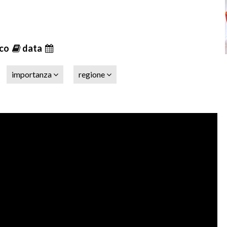
ico
data
importanza
regione