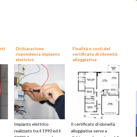
nti
Dichiarazione
Finalità e costi del
rispondenza impianto
certificato di idoneità
elettrico
alloggiativa
Impianto elettrico
Il certificato di idoneità
realizzato tra il 1990 ed il
alloggiativa serve a