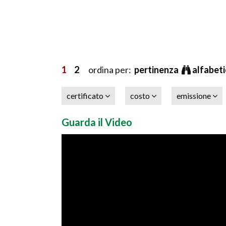
1
2
ordina per:
pertinenza
alfabet
certificato
costo
emissione
Guarda il Video