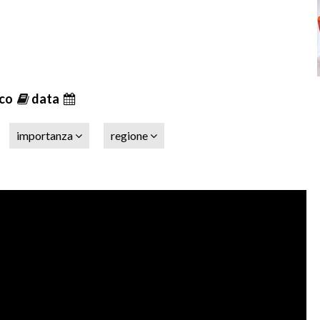
ico
data
importanza
regione