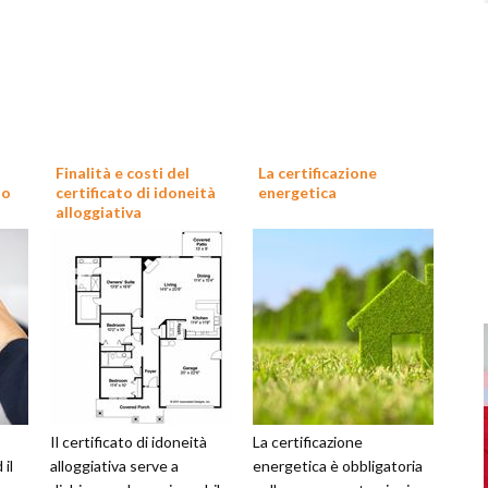
Finalità e costi del
La certificazione
to
certificato di idoneità
energetica
alloggiativa
Il certificato di idoneità
La certificazione
 il
alloggiativa serve a
energetica è obbligatoria