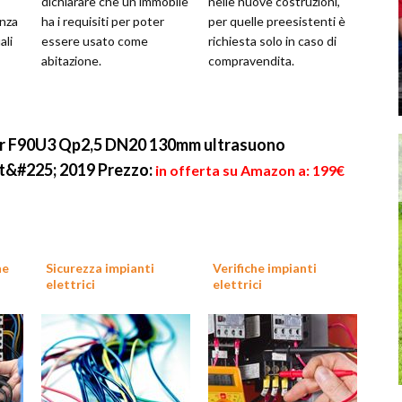
dichiarare che un immobile
nelle nuove costruzioni,
enza
ha i requisiti per poter
per quelle preesistenti è
ali
essere usato come
richiesta solo in caso di
abitazione.
compravendita.
ter F90U3 Qp2,5 DN20 130mm ultrasuono
it&#225; 2019
Prezzo:
in offerta su Amazon a: 199€
ne
Sicurezza impianti
Verifiche impianti
elettrici
elettrici