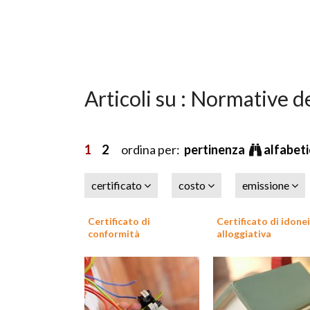
Articoli su : Normative de
1
2
ordina per:
pertinenza
alfabet
certificato
costo
emissione
Certificato di
Certificato di idone
conformità
alloggiativa