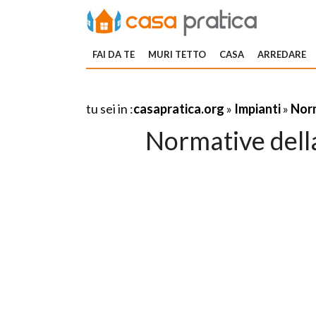
FAI DA TE
MURI TETTO
CASA
ARREDARE
tu sei in :
casapratica.org
»
Impianti
»
Norm
Normative dell