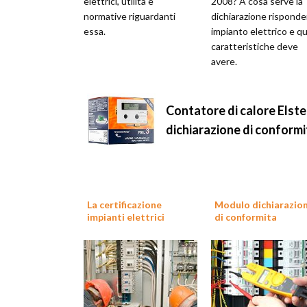
elettrici, utilità e
2008? A cosa serve la
normative riguardanti
dichiarazione rispond
essa.
impianto elettrico e qu
caratteristiche deve
avere.
Contatore di calore Els
dichiarazione di conform
La certificazione
Modulo dichiarazio
impianti elettrici
di conformita