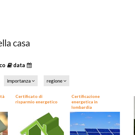
lla casa
ico
data
importanza
regione
ità
Certificato di
Certificazione
risparmio energetico
energetica in
lombardia