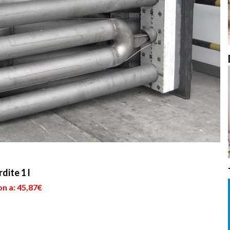
dite 1 l
n a: 45,87€