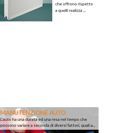
che offrono rispetto
a quelli realizza ...
MANUTENZIONE AUTO
L'auto ha una durata ed una resa nel tempo che
possono variare a seconda di diversi fattori, quali a...