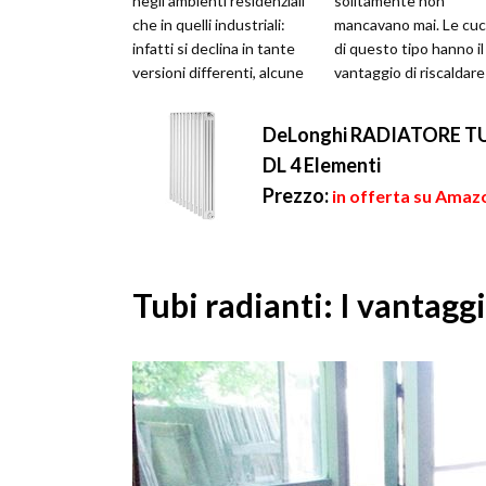
negli ambienti residenziali
solitamente non
che in quelli industriali:
mancavano mai. Le cuc
infatti si declina in tante
di questo tipo hanno il
versioni differenti, alcune
vantaggio di riscaldare
delle quali...
casa mentre vengono
cucinati i cibi adopera
DeLonghi RADIATORE T
...
DL 4 Elementi
Prezzo:
in offerta su Amazo
Tubi radianti: I vantaggi