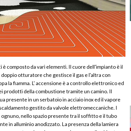
 è composto da vari elementi. Il cuore dell'impianto è il
 doppio otturatore che gestisce il gas e l'altra con
luppa la fiamma. L' accensione è a controllo elettronico ed
i prodotti della combustione tramite un camino. Il
ua presente in un serbatoio in acciaio inox ed il vapore
riscaldamento gestito da valvole elettromeccaniche. I
 ognuno, nello spazio presente tra il soffitto e il tubo
ente in alluminio anodizzato. La presenza della lamiera