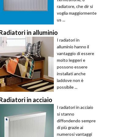
radiatore, che dir si
voglia maggiormente
us ...
Radiatori in alluminio
I radiatori in
alluminio hanno il
vantaggio di essere
molto leggeri e
possono essere
installati anche
laddove non è
possibile ...
Radiatori in acciaio
I radiatori in acciaio
si stanno
diffondendo sempre
di più grazie ai
numerosi vantaggi