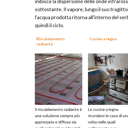
inibisce la dispersione delle onde infrar
sottostante. Il vapore, lungo il suo tragitt
l'acqua prodotta ritorna all'interno del s
quindi il ciclo.
Riscaldamento
Cucine a legna
radiante
Il riscaldamento radiante è
Le cucine a legna
una soluzione sempre più
ricordano le case di un
apprezzata e diffusa sia
volta nelle quali