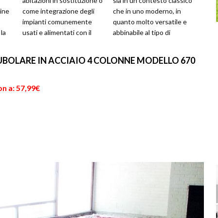
abitazioni in sostituzione o
sia in un contesto classico
ine
come integrazione degli
che in uno moderno, in
impianti comunemente
quanto molto versatile e
 la
usati e alimentati con il
abbinabile al tipo di
metano, il GPL o il
abitazione in cui viene
ndo
gasolio....
posizion...
UBOLARE IN ACCIAIO 4 COLONNE MODELLO 670
n a: 57,99€