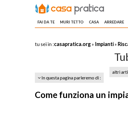
FAI DA TE
MURI TETTO
CASA
ARREDARE
tu sei in :
casapratica.org
»
Impianti
»
Ris
Tub
altri art
In questa pagina parleremo di :
Come funziona un impian