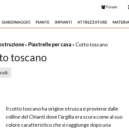
Forum
GIARDINAGGIO
PIANTE
IMPIANTI
ATTREZZATURE
MATERIA
costruzione
»
Piastrelle per casa
» Cotto toscano
to toscano
icoli:
Il cotto toscano ha origine etrusca e proviene dalle
colline del Chianti dove l’argilla era scura come al suo
colore caratteristico che si raggiunge dopo una