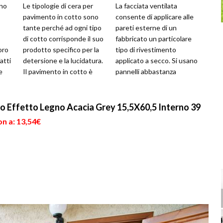
rno
Le tipologie di cera per
La facciata ventilata
pavimento in cotto sono
consente di applicare alle
tante perché ad ogni tipo
pareti esterne di un
di cotto corrisponde il suo
fabbricato un particolare
oro
prodotto specifico per la
tipo di rivestimento
atti
detersione e la lucidatura.
applicato a secco. Si usano
e
Il pavimento in cotto è
pannelli abbastanza
 e
abbastanza delicato...
spessi, che tuttavia non
aderiscono...
 Effetto Legno Acacia Grey 15,5X60,5 Interno 39
n a: 13,54€