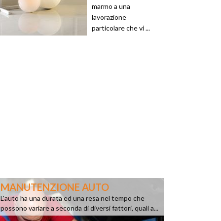
marmo a una
lavorazione
particolare che vi ...
MANUTENZIONE AUTO
L'auto ha una durata ed una resa nel tempo che
possono variare a seconda di diversi fattori, quali a...