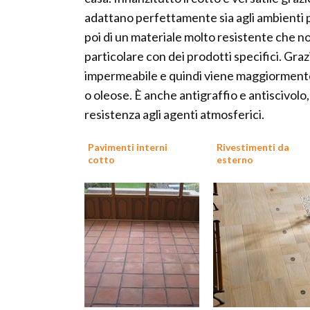
adattano perfettamente sia agli ambienti più 
poi di un materiale molto resistente che n
particolare con dei prodotti specifici. Gra
impermeabile e quindi viene maggiormente
o oleose. È anche antigraffio e antiscivolo
resistenza agli agenti atmosferici.
Pavimenti interni
Rivestimenti da
cotto
esterno