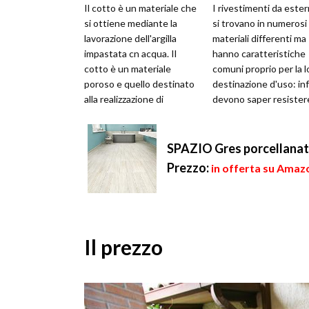
Il cotto è un materiale che
I rivestimenti da este
si ottiene mediante la
si trovano in numerosi
lavorazione dell'argilla
materiali differenti ma
impastata cn acqua. Il
hanno caratteristiche
cotto è un materiale
comuni proprio per la l
poroso e quello destinato
destinazione d'uso: inf
alla realizzazione di
devono saper resister
pavimenti spesso viene
agli agenti atmosferici
sottopost...
a...
SPAZIO Gres porcellanato
Prezzo:
in offerta su Amazo
Il prezzo