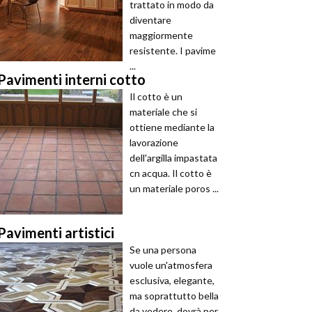
trattato in modo da
diventare
maggiormente
resistente. I pavime
...
Pavimenti interni cotto
Il cotto è un
materiale che si
ottiene mediante la
lavorazione
dell'argilla impastata
cn acqua. Il cotto è
un materiale poros ...
Pavimenti artistici
Se una persona
vuole un'atmosfera
esclusiva, elegante,
ma soprattutto bella
da vedere, dovrà per