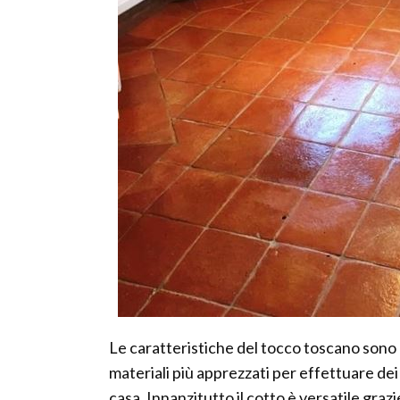
Le caratteristiche del tocco toscano sono 
materiali più apprezzati per effettuare dei r
casa. Innanzitutto il cotto è versatile graz