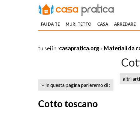
FAI DA TE
MURI TETTO
CASA
ARREDARE
tu sei in :
casapratica.org
»
Materiali da 
Cot
altri art
In questa pagina parleremo di :
Cotto toscano