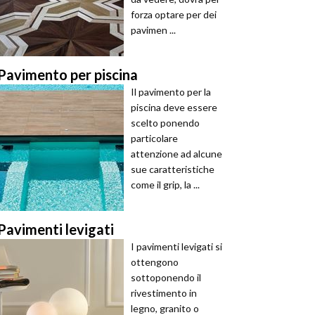
forza optare per dei
pavimen ...
Pavimento per piscina
Il pavimento per la
piscina deve essere
scelto ponendo
particolare
attenzione ad alcune
sue caratteristiche
come il grip, la ...
Pavimenti levigati
I pavimenti levigati si
ottengono
sottoponendo il
rivestimento in
legno, granito o