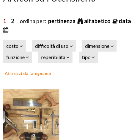
1
2
ordina per:
pertinenza
alfabetico
data
costo
difficoltà di uso
dimensione
funzione
reperibilità
tipo
Attrezzi da falegname