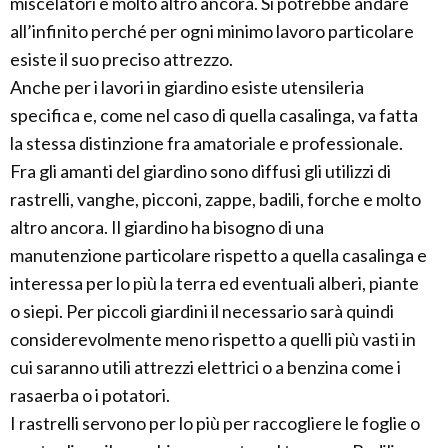
miscelatori e molto altro ancora. Si potrebbe andare
all’infinito perché per ogni minimo lavoro particolare
esiste il suo preciso attrezzo.
Anche per i lavori in giardino esiste utensileria
specifica e, come nel caso di quella casalinga, va fatta
la stessa distinzione fra amatoriale e professionale.
Fra gli amanti del giardino sono diffusi gli utilizzi di
rastrelli, vanghe, picconi, zappe, badili, forche e molto
altro ancora. Il giardino ha bisogno di una
manutenzione particolare rispetto a quella casalinga e
interessa per lo più la terra ed eventuali alberi, piante
o siepi. Per piccoli giardini il necessario sarà quindi
considerevolmente meno rispetto a quelli più vasti in
cui saranno utili attrezzi elettrici o a benzina come i
rasaerba o i potatori.
I rastrelli servono per lo più per raccogliere le foglie o