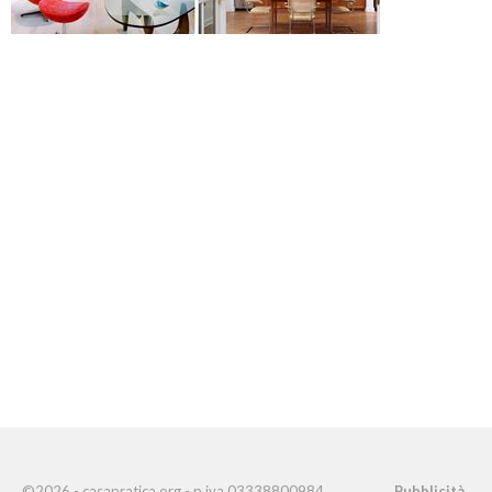
©2026 - casapratica.org - p.iva 03338800984
Pubblicità