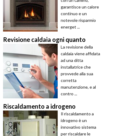
con un camino,
garantisce un calore
continuo e un
notevole risparmio
energet ...
Revisione caldaia ogni quanto
La revisione della
caldaia viene affidata
ad una ditta
installatrice che
provvede alla sua
corretta
manutenzione, e al
contro ...
Riscaldamento a idrogeno
Il riscaldamento a
idrogeno è un
innovativo sistema
per riscaldare le