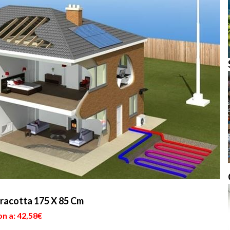
racotta 175 X 85 Cm
n a: 42,58€