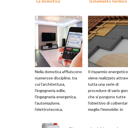
La domotica
Isolamento termico
Nella domotica affluiscono
Il risparmio energetico
numerose discipline, tra
viene realizzato attra
cui l'architettura,
tutta una serie di
l'ingegneria edile,
procedure di vario ge
l'ingegneria energetica,
che si pongono tutte
l'automazione,
l'obiettivo di coibentar
l'elettrotecnica,
meglio l'immobile: in
l'elettronica e
questo modo si favori
l'informatica. Come
la ven...