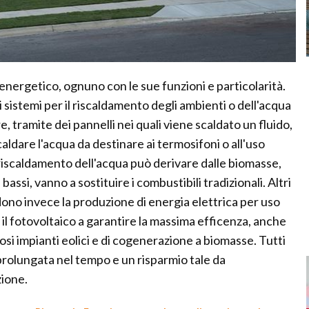
o energetico, ognuno con le sue funzioni e particolarità.
 sistemi per il riscaldamento degli ambienti o dell'acqua
e, tramite dei pannelli nei quali viene scaldato un fluido,
scaldare l'acqua da destinare ai termosifoni o all'uso
 riscaldamento dell'acqua può derivare dalle biomasse,
bassi, vanno a sostituire i combustibili tradizionali. Altri
dono invece la produzione di energia elettrica per uso
l fotovoltaico a garantire la massima efficenza, anche
i impianti eolici e di cogenerazione a biomasse. Tutti
prolungata nel tempo e un risparmio tale da
zione.