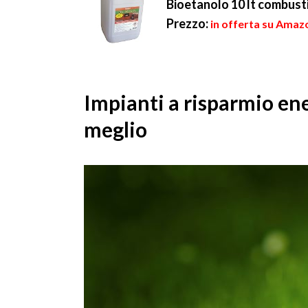
abbiamo detto,...
Bioetanolo 10 lt combusti
Prezzo:
in offerta su Amazo
Impianti a risparmio ene
meglio