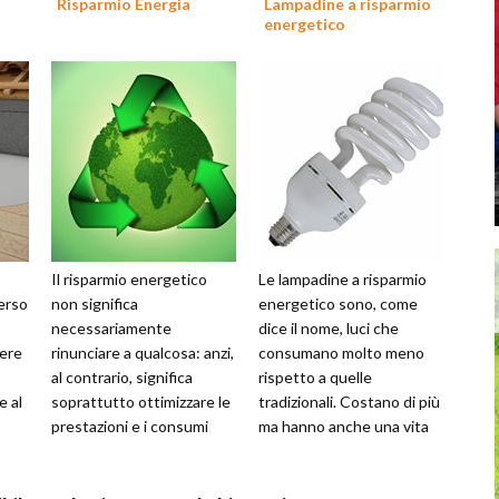
Risparmio Energia
Lampadine a risparmio
energetico
Il risparmio energetico
Le lampadine a risparmio
verso
non significa
energetico sono, come
necessariamente
dice il nome, luci che
nere
rinunciare a qualcosa: anzi,
consumano molto meno
al contrario, significa
rispetto a quelle
e al
soprattutto ottimizzare le
tradizionali. Costano di più
prestazioni e i consumi
ma hanno anche una vita
sce
energetici di casa. Si tratta
da 8 a 10 volte più lunga.
di piccoli c...
La loro sem...