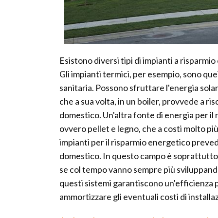
Esistono diversi tipi di impianti a risparmi
Gli impianti termici, per esempio, sono quei
sanitaria. Possono sfruttare l'energia solar
che a sua volta, in un boiler, provvede a ri
domestico. Un'altra fonte di energia per il
ovvero pellet e legno, che a costi molto più 
impianti per il risparmio energetico preve
domestico. In questo campo è soprattutto i
se col tempo vanno sempre più sviluppandos
questi sistemi garantiscono un'efficienza 
ammortizzare gli eventuali costi di installa