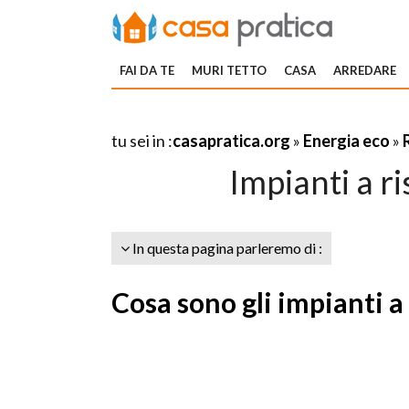
FAI DA TE
MURI TETTO
CASA
ARREDARE
tu sei in :
casapratica.org
»
Energia eco
»
Impianti a r
In questa pagina parleremo di :
Cosa sono gli impianti a