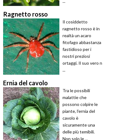
...
Ragnetto rosso
Il cosiddetto
ragnetto rosso è in
realtà un acaro
fitofago abbastanza
fastidioso per i
nostri preziosi
ortaggi. Il suo vero n
...
Ernia del cavolo
Tra le possibili
malattie che
possono colpire le
piante, l'ernia del
cavolo è
sicuramente una
delle più temibili.
Non solo le ...