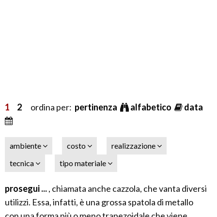
1
2
ordina per:
pertinenza
alfabetico
data
ambiente
costo
realizzazione
tecnica
tipo materiale
prosegui ...
, chiamata anche cazzola, che vanta diversi
utilizzi. Essa, infatti, è una grossa spatola di metallo
con una forma più o meno trapezoidale che viene