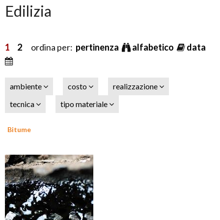
Edilizia
1
2
ordina per:
pertinenza
alfabetico
data
ambiente
costo
realizzazione
tecnica
tipo materiale
Bitume