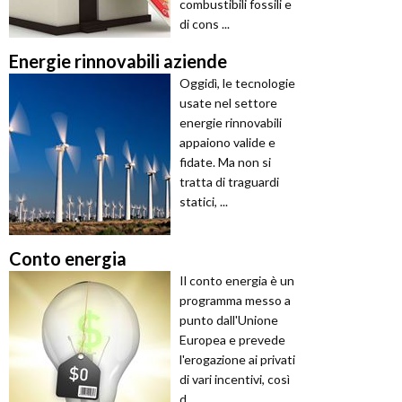
combustibili fossili e
di cons ...
Energie rinnovabili aziende
Oggidì, le tecnologie
usate nel settore
energie rinnovabili
appaiono valide e
fidate. Ma non si
tratta di traguardi
statici, ...
Conto energia
Il conto energia è un
programma messo a
punto dall'Unione
Europea e prevede
l'erogazione ai privati
di vari incentivi, così
d ...