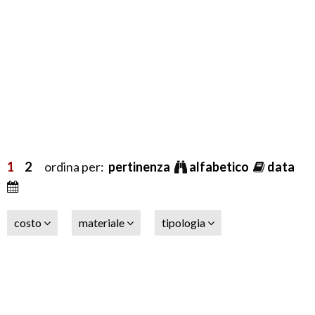
1
2
ordina per:
pertinenza
alfabetico
data
costo
materiale
tipologia