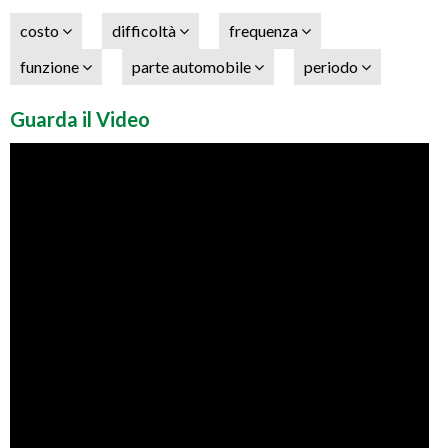
costo
difficoltà
frequenza
funzione
parte automobile
periodo
Guarda il Video