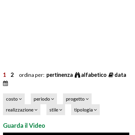
1
2
ordina per:
pertinenza
alfabetico
data
costo
periodo
progetto
realizzazione
stile
tipologia
Guarda il Video