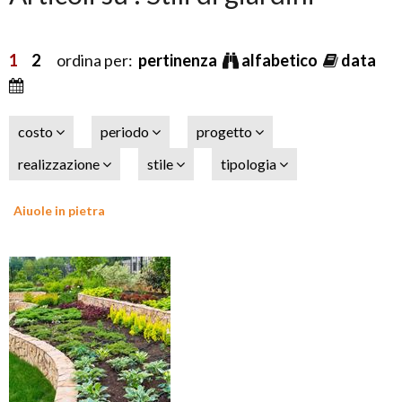
1
2
ordina per:
pertinenza
alfabetico
data
costo
periodo
progetto
realizzazione
stile
tipologia
Aiuole in pietra